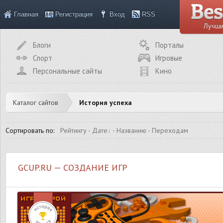
Главная
Регистрация
Вход
RSS
Лучши
Блоги
Порталы
Спорт
Игровые
Персональные сайты
Кино
Каталог сайтов
История успеха
Сортировать по
:
Рейтингу
·
Дате
·
Названию
·
Переходам
GCUP.RU — СОЗДАНИЕ ИГР