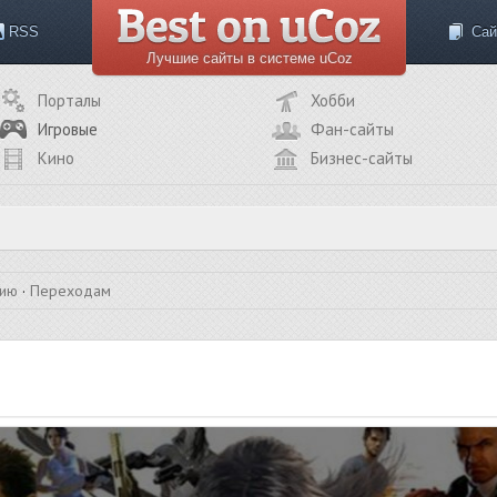
RSS
Сай
Лучшие сайты в системе uCoz
Порталы
Хобби
Игровые
Фан-сайты
Кино
Бизнес-сайты
нию
·
Переходам