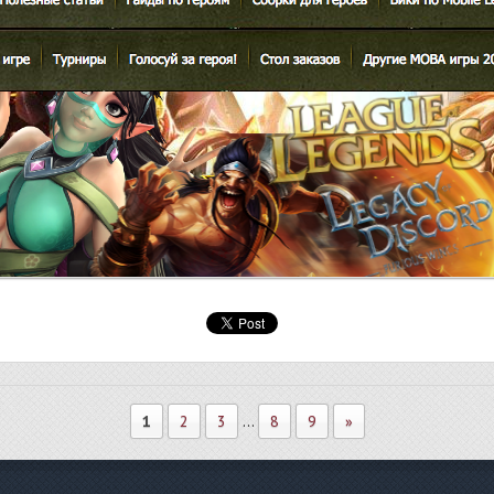
1
2
3
...
8
9
»